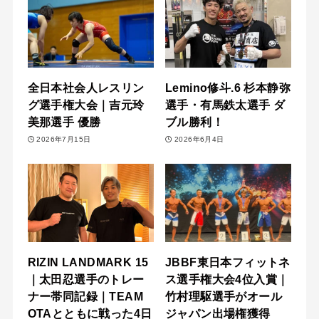
全日本社会人レスリン
Lemino修斗.6 杉本静弥
グ選手権大会｜吉元玲
選手・有馬鉄太選手 ダ
美那選手 優勝
ブル勝利！
2026年7月15日
2026年6月4日
RIZIN LANDMARK 15
JBBF東日本フィットネ
｜太田忍選手のトレー
ス選手権大会4位入賞｜
ナー帯同記録｜TEAM
竹村理駆選手がオール
OTAとともに戦った4日
ジャパン出場権獲得