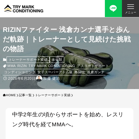
メニュー
RIZINファイター 浅倉カンナ選手と歩ん
だ軌跡｜トレーナーとして見続けた挑戦
の物語
トレーナーサポート実績
未分類
MMA
RIZIN
TRY MARK CONDITIONING
アスリートサポート
コンディショニング
女子スーパーアトム級
格闘技
浅倉カンナ
2026年6月20日
加藤 健治
HOME
記事一覧
トレーナーサポート実績
中学2年生の頃からサポートを始め、レスリ
ング時代を経てMMAへ。