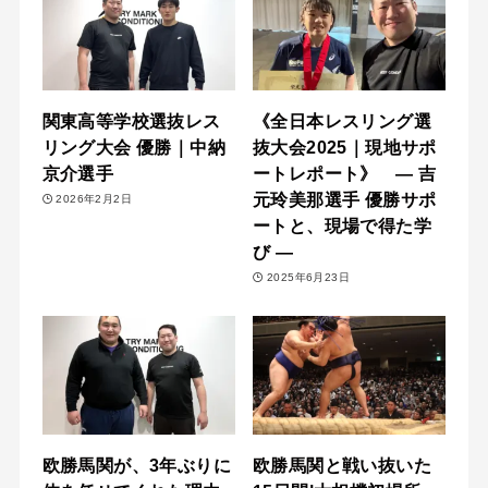
関東高等学校選抜レス
《全日本レスリング選
リング大会 優勝｜中納
抜大会2025｜現地サポ
京介選手
ートレポート》 — 吉
元玲美那選手 優勝サポ
2026年2月2日
ートと、現場で得た学
び —
2025年6月23日
欧勝馬関が、3年ぶりに
欧勝馬関と戦い抜いた