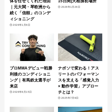
体を任せてくれた理由
15日間|大相撲初場所
｜元大関・琴欧洲から
2026年1月26日
続く「信頼」のコンデ
ィショニング
2026年1月6日
プロMMAデビュー戦勝
ナボソで変わる！アス
利後のコンディショニ
リートのパフォーマン
ング｜有馬鉄太選手が
スを支える「感覚入力
来店
× 動作学習」アプロー
チとは？
2026年6月15日
2025年7月9日