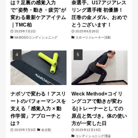
は？足裏の感覚入力
奈選手、U17アジアレス
で“姿勢・動き・疲労”が
リング選手権 初優勝！
変わる最新ケアアイテム
圧巻の金メダル、おめで
｜TMC柏
とうございます！
2025年7月2日
2025年6月26日
NABOSOコンディショニング
スポーツトレーナー活動
ナボソで変わる！アスリ
Weck Method×コイリ
ートのパフォーマンスを
ングコアで動きが変わ
支える「感覚入力 × 動
る|トレーナーとしての
作学習」アプローチと
原点と気づき。体の使い
は？
方が一変した日
2025年7月9日
未分類
2025年12月16日
コンディショニング理論