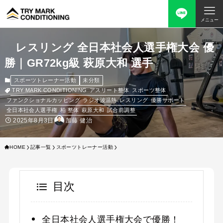
メニュー
レスリング 全日本社会人選手権大会 優
勝｜GR72kg級 萩原大和 選手
スポーツトレーナー活動
未分類
TRY MARK CONDITIONING
アスリート整体
スポーツ整体
ファンクショナルカッピング
ラジオ波温熱
レスリング
優勝サポート
全日本社会人選手権
柏 整体
萩原大和
試合前調整
2025年8月3日
加藤 健治
HOME
記事一覧
スポーツトレーナー活動
目次
全日本社会人選手権大会で優勝！