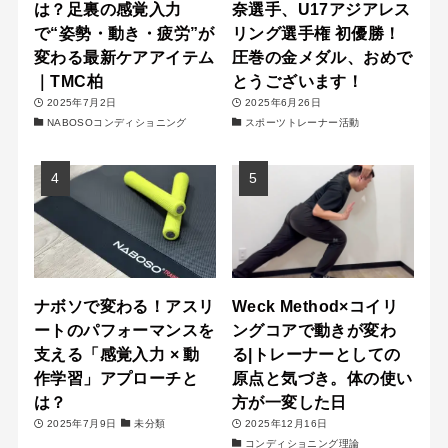
は？足裏の感覚入力
奈選手、U17アジアレス
で“姿勢・動き・疲労”が
リング選手権 初優勝！
変わる最新ケアアイテム
圧巻の金メダル、おめで
｜TMC柏
とうございます！
2025年7月2日
2025年6月26日
NABOSOコンディショニング
スポーツトレーナー活動
ナボソで変わる！アスリ
Weck Method×コイリ
ートのパフォーマンスを
ングコアで動きが変わ
支える「感覚入力 × 動
る|トレーナーとしての
作学習」アプローチと
原点と気づき。体の使い
は？
方が一変した日
2025年7月9日
未分類
2025年12月16日
コンディショニング理論