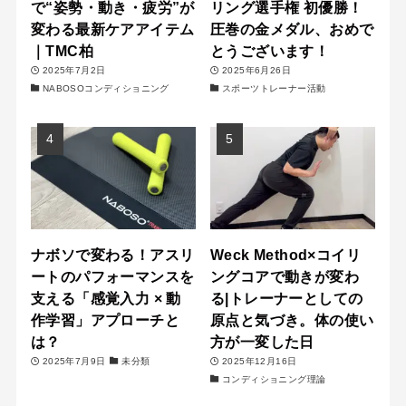
で“姿勢・動き・疲労”が
リング選手権 初優勝！
変わる最新ケアアイテム
圧巻の金メダル、おめで
｜TMC柏
とうございます！
2025年7月2日
2025年6月26日
NABOSOコンディショニング
スポーツトレーナー活動
ナボソで変わる！アスリ
Weck Method×コイリ
ートのパフォーマンスを
ングコアで動きが変わ
支える「感覚入力 × 動
る|トレーナーとしての
作学習」アプローチと
原点と気づき。体の使い
は？
方が一変した日
2025年7月9日
未分類
2025年12月16日
コンディショニング理論