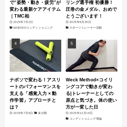
で“姿勢・動き・疲労”が
リング選手権 初優勝！
変わる最新ケアアイテム
圧巻の金メダル、おめで
｜TMC柏
とうございます！
2025年7月2日
2025年6月26日
NABOSOコンディショニング
スポーツトレーナー活動
ナボソで変わる！アスリ
Weck Method×コイリ
ートのパフォーマンスを
ングコアで動きが変わ
支える「感覚入力 × 動
る|トレーナーとしての
作学習」アプローチと
原点と気づき。体の使い
は？
方が一変した日
2025年7月9日
未分類
2025年12月16日
コンディショニング理論