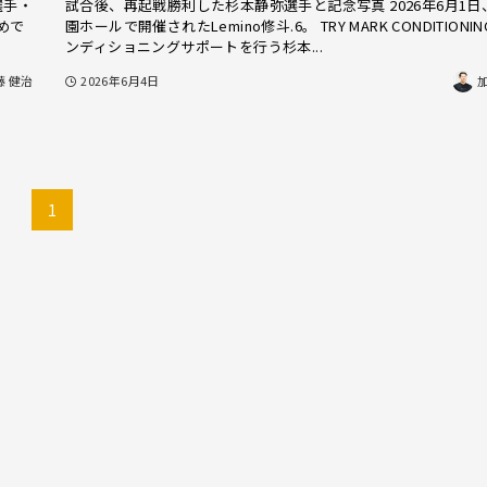
選手・
試合後、再起戦勝利した杉本静弥選手と記念写真 2026年6月1日
めで
園ホールで開催されたLemino修斗.6。 TRY MARK CONDITIONI
ンディショニングサポートを行う杉本...
藤 健治
2026年6月4日
1