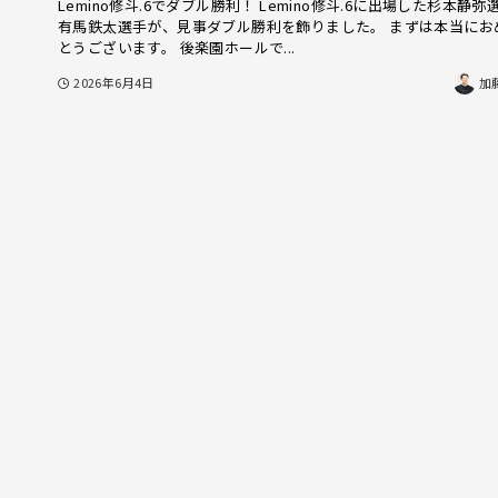
Lemino修斗.6でダブル勝利！ Lemino修斗.6に出場した杉本静弥
有馬鉄太選手が、見事ダブル勝利を飾りました。 まずは本当にお
とうございます。 後楽園ホールで...
2026年6月4日
加