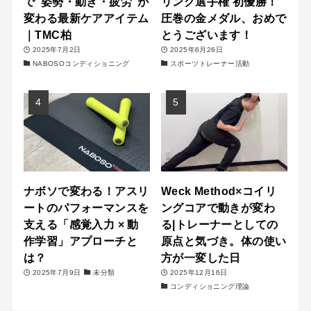
で“姿勢・動き・疲労”が
リング選手権 初優勝！
変わる最新ケアアイテム
圧巻の金メダル、おめで
｜TMC柏
とうございます！
2025年7月2日
2025年6月26日
NABOSOコンディショニング
スポーツトレーナー活動
ナボソで変わる！アスリ
Weck Method×コイリ
ートのパフォーマンスを
ングコアで動きが変わ
支える「感覚入力 × 動
る|トレーナーとしての
作学習」アプローチと
原点と気づき。体の使い
は？
方が一変した日
2025年7月9日
未分類
2025年12月16日
コンディショニング理論