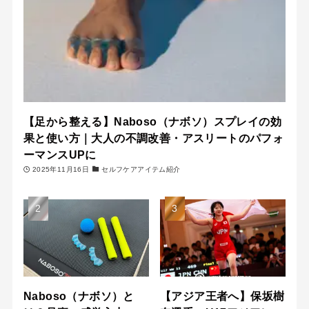
【足から整える】Naboso（ナボソ）スプレイの効
果と使い方｜大人の不調改善・アスリートのパフォ
ーマンスUPに
2025年11月16日
セルフケアアイテム紹介
Naboso（ナボソ）と
【アジア王者へ】保坂樹