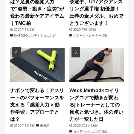
は？足裏の感覚入力
奈選手、U17アジアレス
で“姿勢・動き・疲労”が
リング選手権 初優勝！
変わる最新ケアアイテム
圧巻の金メダル、おめで
｜TMC柏
とうございます！
2025年7月2日
2025年6月26日
NABOSOコンディショニング
スポーツトレーナー活動
ナボソで変わる！アスリ
Weck Method×コイリ
ートのパフォーマンスを
ングコアで動きが変わ
支える「感覚入力 × 動
る|トレーナーとしての
作学習」アプローチと
原点と気づき。体の使い
は？
方が一変した日
2025年7月9日
未分類
2025年12月16日
コンディショニング理論