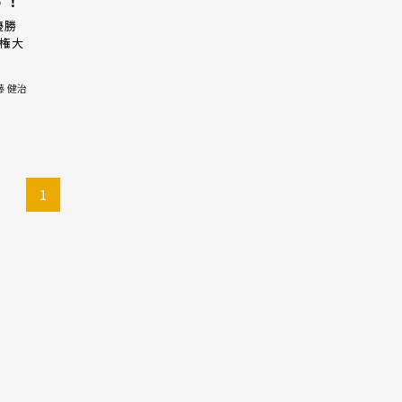
す！
優勝
手権大
藤 健治
1