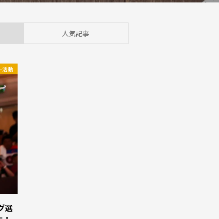
人気記事
ー活動
グ選