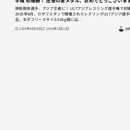
手権 初優勝！ 圧巻の金メダル、おめでとうございま
保坂樹奈選手、アジア王者に！ U17アジアレスリング選手権で初
2025年6月、カザフスタンで開催されたレスリングU17アジア選
会。女子フリースタイル53kg級に出...
2025年6月26日
2026年1月22日
加