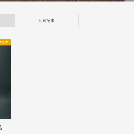
人気記事
フケア
処