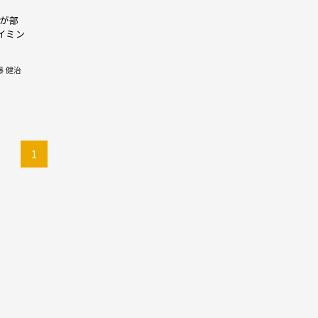
もが部
イミン
藤 健治
1