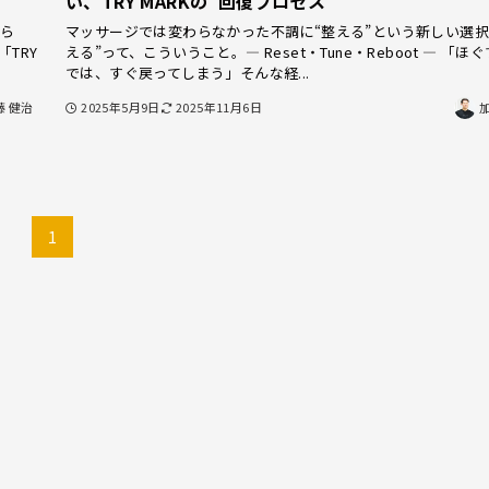
い、TRY MARKの“回復プロセス”
わら
マッサージでは変わらなかった不調に“整える”という新しい選択を
TRY
える”って、こういうこと。― Reset・Tune・Reboot ― 「ほ
では、すぐ戻ってしまう」そんな経...
藤 健治
2025年5月9日
2025年11月6日
1